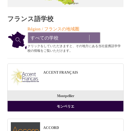
フランス語学校
Région / フランスの地域圏
Liste FLE
Select content
クリックをしていただきますと、その地方にある当社提携語学学
校の情報をご覧いただけます。
ACCENT FRANÇAIS
Montpellier
モンペリエ
ACCORD