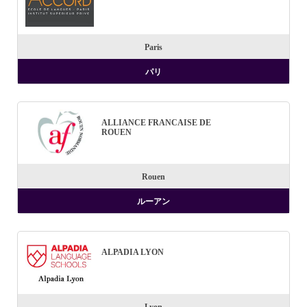
Paris
パリ
ALLIANCE FRANCAISE DE
ROUEN
Rouen
ルーアン
ALPADIA LYON
Lyon