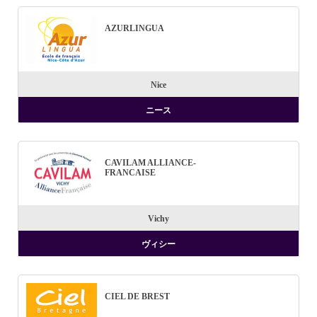
AZURLINGUA
Nice
ニース
CAVILAM ALLIANCE-
FRANCAISE
Vichy
ヴィシー
CIEL DE BREST