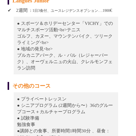
Langues Junior
✔︎ 2週間 :
€
1日3食付、ユースレジデンスオプション….1900
● スポーツ＆ホリデーセンター「VICHY」での
マルチスポーツ活動<br>テニス
ゴルフ、カヌー、マウンテンバイク、ツリーク
ライミング<br>
● 地域の発見<br>
ブルカニアパーク、ル・パル（レジャーパー
ク）、オーヴェルニュの火山、クレルモンフェ
ラン訪問
その他のコース
● プライベートレッスン
● シニアプログラム (2週間から〜）36のグルー
プコース＋カルチャープログラム
● 試験準備
勉強食事
●講師との食事、所要時間1時間30分 、昼食：