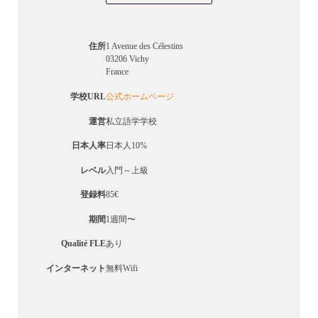
住所
1 Avenue des Célestins
03206 Vichy
France
学校URL
公式ホームページ
運営
私立語学学校
日本人率
日本人10%
レベル
入門～上級
登録料
85€
期間
1週間〜
Qualité FLE
あり
インターネット
無料Wifi