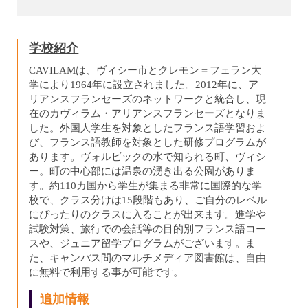
学校紹介
CAVILAMは、ヴィシー市とクレモン＝フェラン大
学により1964年に設立されました。2012年に、ア
リアンスフランセーズのネットワークと統合し、現
在のカヴィラム・アリアンスフランセーズとなりま
した。外国人学生を対象としたフランス語学習およ
び、フランス語教師を対象とした研修プログラムが
あります。ヴォルビックの水で知られる町、ヴィシ
ー。町の中心部には温泉の湧き出る公園がありま
す。約110カ国から学生が集まる非常に国際的な学
校で、クラス分けは15段階もあり、ご自分のレベル
にぴったりのクラスに入ることが出来ます。進学や
試験対策、旅行での会話等の目的別フランス語コー
スや、ジュニア留学プログラムがございます。ま
た、キャンパス間のマルチメディア図書館は、自由
に無料で利用する事が可能です。
追加情報