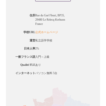
住所
Rue du Gué Fleuri, BP35,
29480 Le Relecq-Kerhuon
France
学校URL
公式ホームページ
運営
私立語学学校
日本人率
2%
一般フランス語
入門～上級
Qualité FLE
あり
インターネット
パソコン無料 5台