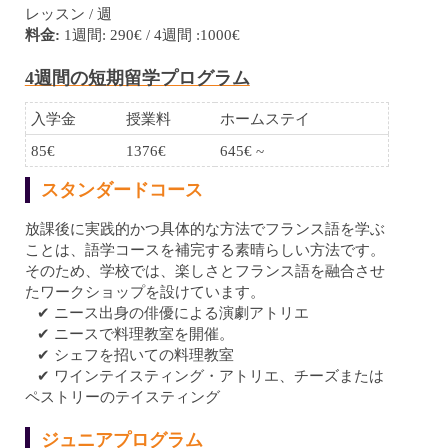
レッスン / 週
料金:
1週間: 290€ / 4週間 :1000€
4週間の短期留学プログラム
入学金
授業料
ホームステイ
85€
1376€
645€ ~
スタンダードコース
放課後に実践的かつ具体的な方法でフランス語を学ぶ
ことは、語学コースを補完する素晴らしい方法です。
そのため、学校では、楽しさとフランス語を融合させ
たワークショップを設けています。
✔︎ ニース出身の俳優による演劇アトリエ
✔︎ ニースで料理教室を開催。
✔︎ シェフを招いての料理教室
✔︎ ワインテイスティング・アトリエ、チーズまたは
ペストリーのテイスティング
ジュニアプログラム