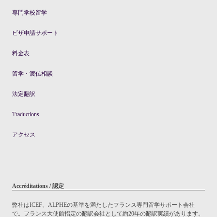
専門学校留学
ビザ申請サポート
料金表
留学・渡仏相談
法定翻訳
Traductions
アクセス
Accréditations / 認定
弊社はICEF、ALPHEの基準を満たしたフランス専門留学サポート会社
で。フランス大使館指定の翻訳会社として約20年の翻訳実績があります。