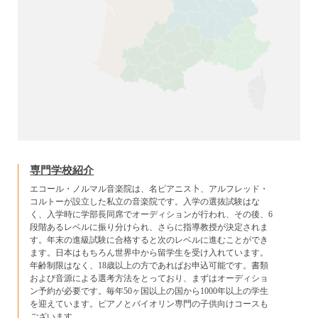
専門学校紹介
エコール・ノルマル音楽院は、名ピアニス卜、アルフレッド・
コルトーが設立した私立の音楽院です。入学の選抜試験はな
く、入学時に学部長同席でオーディションが行われ、その後、6
段階あるレベルに振り分けられ、さらに指導教授が決定されま
す。年末の進級試験に合格すると次のレベルに進むことができ
ます。日本はもちろん世界中から留学生を受け入れています。
年齢制限はなく、18歳以上の方であればお申込可能です。書類
および音源による選考方法をとっており、まずはオーディショ
ン予約が必要です。毎年50ヶ国以上の国から1000年以上の学生
を迎えています。ピアノとバイオリン専門の子供向けコースも
ございます。