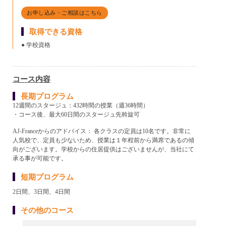
お申し込み・ご相談はこちら
取得できる資格
● 学校資格
コース内容
長期プログラム
12週間のスタージュ：432時間の授業（週36時間）
・コース後、最大60日間のスタージュ先斡旋可
AJ-Franceからのアドバイス： 各クラスの定員は10名です。非常に
人気校で、定員も少ないため、授業は１年程前から満席であるの傾
向がございます。学校からの住居提供はございませんが、当社にて
承る事が可能です。
短期プログラム
2日間、3日間、4日間
その他のコース