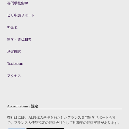
専門学校留学
ビザ申請サポート
料金表
留学・渡仏相談
法定翻訳
Traductions
アクセス
Accréditations / 認定
弊社はICEF、ALPHEの基準を満たしたフランス専門留学サポート会社
で。フランス大使館指定の翻訳会社として約20年の翻訳実績があります。