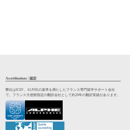
Accréditations / 認定
弊社はICEF、ALPHEの基準を満たしたフランス専門留学サポート会社
で。フランス大使館指定の翻訳会社として約20年の翻訳実績があります。