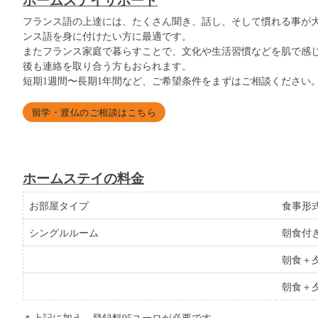
ホームステイサポート
フランス語の上達には、たくさん聞き、話し、そして慣れる事が
ンス語を身に付けたい方に最適です。
またフランス家庭で暮らすことで、文化や生活習慣などを肌で感
後も連絡を取り合う方もおられます。
短期1週間〜長期1年間など、ご希望条件をまずはご相談ください
留学・渡仏のご相談はこちら
ホームステイの料金
お部屋タイプ
食事形
シングルルーム
朝食付
朝食＋
朝食＋
＊上記に加え、登録料95ユーロが必要です。