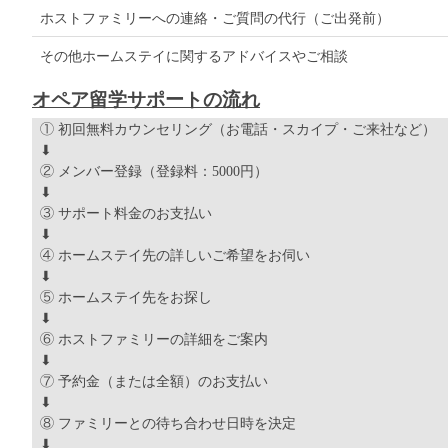
ホストファミリーへの連絡・ご質問の代行（ご出発前）
その他ホームステイに関するアドバイスやご相談
オペア留学サポートの流れ
① 初回無料カウンセリング（お電話・スカイプ・ご来社など）
⬇︎
② メンバー登録（登録料：5000円）
⬇︎
③ サポート料金のお支払い
⬇︎
④ ホームステイ先の詳しいご希望をお伺い
⬇︎
⑤ ホームステイ先をお探し
⬇︎
⑥ ホストファミリーの詳細をご案内
⬇︎
⑦ 予約金（または全額）のお支払い
⬇︎
⑧ ファミリーとの待ち合わせ日時を決定
⬇︎