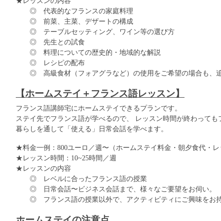
★レッスンの内容
◎ 代表的なフランスの家庭料理
◎ 前菜、主菜、デザートの構成
◎ テーブルセッティング、ワイン等の選び方
◎ 先生との試食
◎ 料理についての歴史的・地域的な解説
◎ レシピの配布
◎ 高級食材（フォアグラなど）の使用をご希望の場合も、追
【ホームステイ＋フランス語レッスン】
フランス語講師宅にホームステイできるプランです。
ステイ先でフランス語が学べるので、 レッスン時間が終わっても
暮らしを通して「使える」日常会話を学べます。
★料金一例：800ユーロ／週〜（ホームステイ料金・朝夕食代・
★レッスン時間：10~25時間／週
★レッスンの内容
◎ レベルに合ったフランス語の授業
◎ 日常会話〜ビジネス会話まで、様々なご要望をお伺い。
◎ フランス語の授業以外で、アクティビティにご興味をお持
ホームステイの注意点