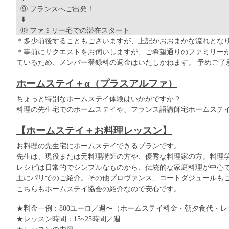
⑨ フランスへご出発！
⬇︎
⑩ ファミリー宅での滞在スタート
＊多少前後することもございますが、上記がおおまかな流れとな
＊事前にリクエストをお伺いしますが、ご希望通りのファミリー
ているため、メンバー登録料の返金はいたしかねます。 予めご了
ホームステイ＋α（プラスアルファ）
ちょっと特別なホームステイ体験はいかがですか？
料理の先生宅でのホームステイや、フランス語講師宅ホームステ
【ホームステイ＋お料理レッスン】
お料理の先生宅にホームステイできるプランです。
先生は、現役または元料理講師の方や、優秀な料理家の方。料理
レシピは日常的でシンプルなものから、伝統的な家庭料理が中心
主にパリでのご紹介。その他プロヴァンス、コートダジュールも
こちらもホームステイ協会の紹介なので安心です。
★料金一例：800ユーロ／週〜（ホームステイ料金・朝夕食代・
★レッスン時間：15~25時間／週