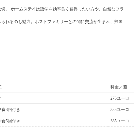
大切。
ホームステイ
は語学を効率良く習得したい方や、自然なフラ
じられるのも魅力。ホストファミリーとの間に交流が生まれ、帰国
。
式
料金／週
き
275ユーロ
夕食3回付き
335ユーロ
夕食5回付き
385ユーロ