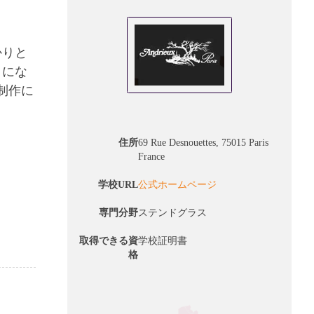
かりと
うにな
制作に
住所
69 Rue Desnouettes, 75015 Paris
France
学校URL
公式ホームページ
専門分野
ステンドグラス
取得できる資
学校証明書
格