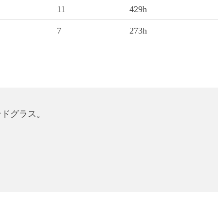
11
429h
7
273h
ンドグラス。