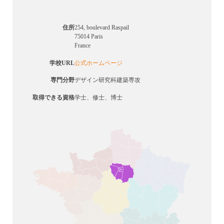
住所
254, boulevard Raspail
75014 Paris
France
学校URL
公式ホームページ
専門分野
デザイン研究科建築専攻
取得できる資格
学士、修士、博士