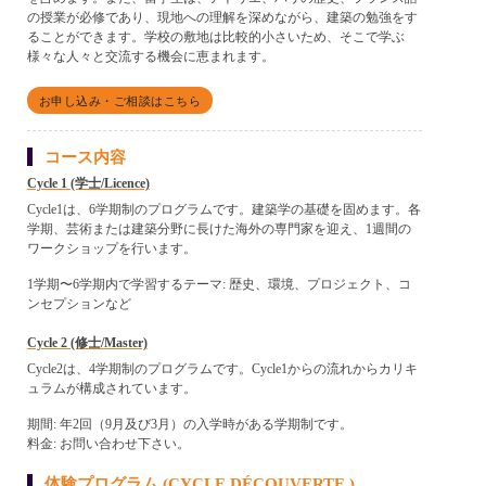
の授業が必修であり、現地への理解を深めながら、建築の勉強をす
ることができます。学校の敷地は比較的小さいため、そこで学ぶ
様々な人々と交流する機会に恵まれます。
お申し込み・ご相談はこちら
コース内容
Cycle 1 (学士/Licence)
Cycle1は、6学期制のプログラムです。建築学の基礎を固めます。各
学期、芸術または建築分野に長けた海外の専門家を迎え、1週間の
ワークショップを行います。
1学期〜6学期内で学習するテーマ: 歴史、環境、プロジェクト、コ
ンセプションなど
Cycle 2 (修士/Master)
Cycle2は、4学期制のプログラムです。Cycle1からの流れからカリキ
ュラムが構成されています。
期間: 年2回（9月及び3月）の入学時がある学期制です。
料金: お問い合わせ下さい。
体験プログラム (CYCLE DÉCOUVERTE )