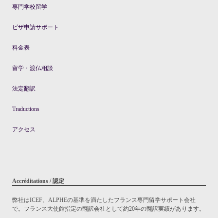
専門学校留学
ビザ申請サポート
料金表
留学・渡仏相談
法定翻訳
Traductions
アクセス
Accréditations / 認定
弊社はICEF、ALPHEの基準を満たしたフランス専門留学サポート会社
で。フランス大使館指定の翻訳会社として約20年の翻訳実績があります。