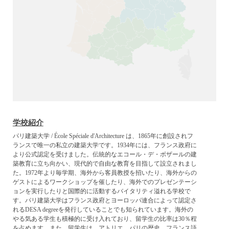
学校紹介
パリ建築大学 / École Spéciale d'Architecture は、1865年に創設されフ
ランスで唯一の私立の建築大学です。1934年には、フランス政府に
より公式認定を受けました。伝統的なエコール・デ・ボザールの建
築教育に立ち向かい、現代的で自由な教育を目指して設立されまし
た。1972年より毎学期、海外から客員教授を招いたり、海外からの
ゲストによるワークショップを催したり、海外でのプレゼンテーシ
ョンを実行したりと国際的に活動するバイタリティ溢れる学校で
す。パリ建築大学はフランス政府とヨーロッパ連合によって認定さ
れるDESA degreeを発行していることでも知られています。海外の
やる気ある学生も積極的に受け入れており、留学生の比率は30％程
を占めます。また、留学生は、アトリエ、パリの歴史、フランス語