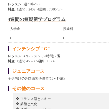
レッスン:
週20時<br>
料金:
1週間
:
240€ 4週間
:
750€<br>
4週間の短期留学プログラム
入学金
授業料
€
€
インテンシブ "G"
レッスン:
42レッスン (32時間) / 週
料金:
1週間:450€ / 5週間 :2150€
ジュニアコース
子供向けの外国語習得講習(13～17歳)
その他のコース
❖ フランス語とスキー
❖ 芸術と文化
❖ スポーツ・レジャー