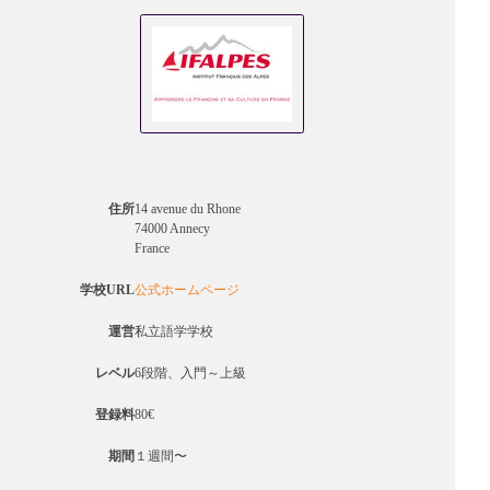
住所
14 avenue du Rhone
74000 Annecy
France
学校URL
公式ホームページ
運営
私立語学学校
レベル
6段階、入門～上級
登録料
80€
期間
１週間〜