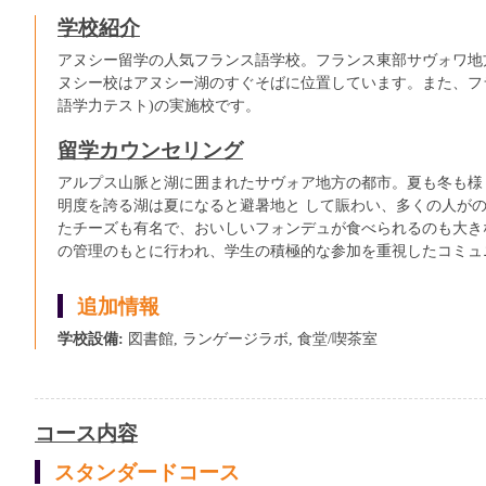
学校紹介
アヌシー留学の人気フランス語学校。フランス東部サヴォワ地
ヌシー校はアヌシー湖のすぐそばに位置しています。また、フラ
語学力テスト)の実施校です。
留学カウンセリング
アルプス山脈と湖に囲まれたサヴォア地方の都市。夏も冬も様
明度を誇る湖は夏になると避暑地と して賑わい、多くの人が
たチーズも有名で、おいしいフォンデュが食べられるのも大き
の管理のもとに行われ、学生の積極的な参加を重視したコミュ
追加情報
学校設備:
図書館, ランゲージラボ, 食堂/喫茶室
コース内容
スタンダードコース