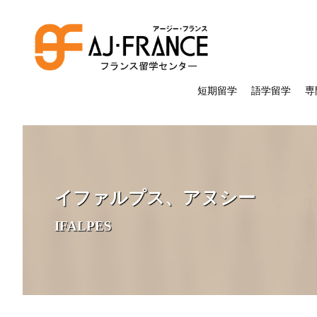
短期留学
語学留学
専
イファルプス、アヌシー
IFALPES