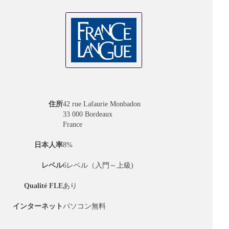
住所
42 rue Lafaurie Monbadon
33 000 Bordeaux
France
日本人率
8%
レベル
6レベル（入門～上級)
Qualité FLE
あり
インターネット
パソコン無料