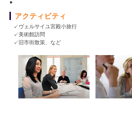
●
アクティビティ
✓ヴェルサイユ宮殿小旅行
✓美術館訪問
✓旧市街散策、など