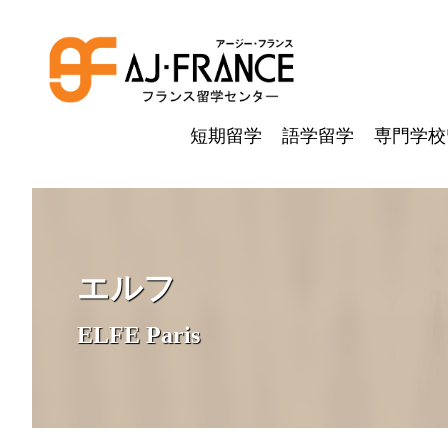
短期留学
語学留学
専門学校
エルフ
ELFE Paris